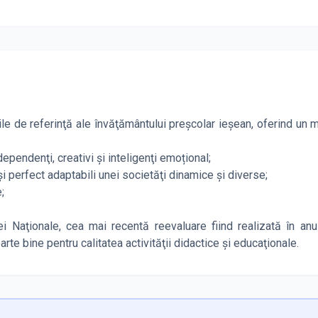
iile de referinţă ale învăţământului preşcolar ieşean, oferind un 
dependenţi, creativi şi inteligenţi emoțional;
i perfect adaptabili unei societăţi dinamice şi diverse;
;
ei Naţionale, cea mai recentă reevaluare fiind realizată în an
arte bine pentru calitatea activităţii didactice şi educaţionale.