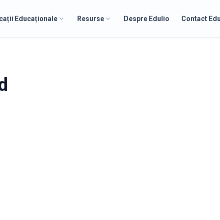
cații Educaționale
Resurse
Despre Edulio
Contact Edu
d