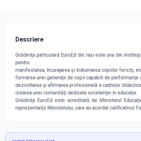
Descriere
Grădiniţa particulară EuroEd din Iași este una din instituţ
pentru:
manifestarea, încurajarea şi îndrumarea copiilor fericiţi, in
formarea unei generaţii de copii capabili de performanţe ş
dezvoltarea şi afirmarea profesională a cadrelor didactice
crearea unei comunităţi dedicate excelenţei în educaţie.
Grădiniţa EuroEd este acreditată de Ministerul Educaţi
reprezentanţii Ministerului, care au acordat calificativul Fo