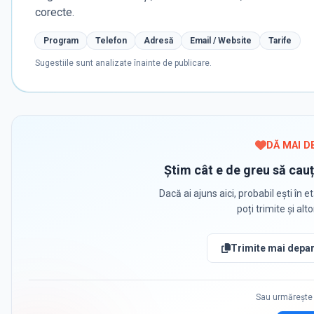
corecte.
Program
Telefon
Adresă
Email / Website
Tarife
Sugestiile sunt analizate înainte de publicare.
DĂ MAI D
Știm cât e de greu să cauț
Dacă ai ajuns aici, probabil ești în et
poți trimite și alt
Trimite mai depar
Sau urmărește 