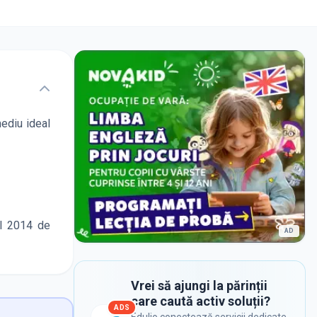
mediu ideal
ul 2014 de
AD
Vrei să ajungi la părinții
care caută activ soluții?
ADS
Edulio conectează servicii dedicate