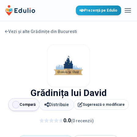
Edulio
Prezență pe Edulio
Desc
Vezi și alte Grădinițe din
Bucuresti
Grădinița lui David
Distribuie
Compară
Sugerează o modificare
0.0
(
0
recenzii
)