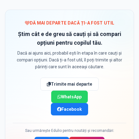
DĂ MAI DEPARTE DACĂ ȚI-A FOST UTIL
Știm cât e de greu să cauți și să compari
opțiuni pentru copilul tău.
Dacă ai ajuns aici, probabil ești în etapa în care cauți și
compari opțiuni. Dacă ți-a fost util, îl poți trimite și altor
părinți care sunt în aceeași căutare.
Trimite mai departe
WhatsApp
Facebook
Sau urmărește Edulio pentru noutăți și recomandări: