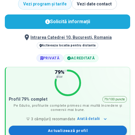
Vezi program și tarife
Vezi date contact
Solicită informații
Intrarea Catedrei 10, Bucuresti, Romania
Activeaza locatia pentru distanta
PRIVATĂ
ACREDITATĂ
79
%
scor
Profil 79% complet
79/100 puncte
Pe Edulio, profilurile complete primesc mai multă încredere și
conversii mai bune.
Arată
detalii
💡
3
câmp(uri) recomandate
Actualizează profil