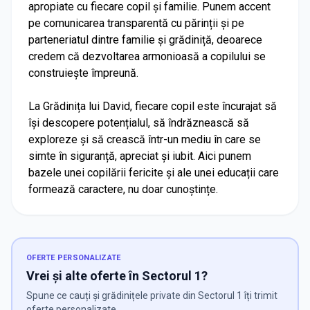
apropiate cu fiecare copil și familie. Punem accent
pe comunicarea transparentă cu părinții și pe
parteneriatul dintre familie și grădiniță, deoarece
credem că dezvoltarea armonioasă a copilului se
construiește împreună.
La Grădinița lui David, fiecare copil este încurajat să
își descopere potențialul, să îndrăznească să
exploreze și să crească într-un mediu în care se
simte în siguranță, apreciat și iubit. Aici punem
bazele unei copilării fericite și ale unei educații care
formează caractere, nu doar cunoștințe.
OFERTE PERSONALIZATE
Vrei și alte oferte în Sectorul 1?
Spune ce cauți și grădinițele private din Sectorul 1 îți trimit
oferte personalizate.