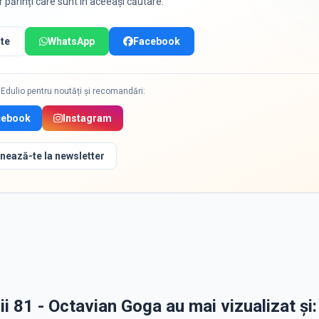
or părinți care sunt în aceeași căutare.
te
WhatsApp
Facebook
Edulio pentru noutăți și recomandări:
cebook
Instagram
nează-te la newsletter
lii 81 - Octavian Goga au mai vizualizat și: