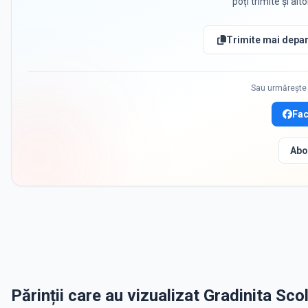
poți trimite și alt
Trimite mai depar
Sau urmărește 
Fa
Abo
Părinții care au vizualizat Gradinita Sco