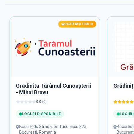
PARTENER EDULIO
Gradinita Tărâmul Cunoașterii
Grădiniț
- Mihai Bravu
0.0
(
0
)
LOCURI DISPONIBILE
LOCURI
Bucuresti
,
Strada Ion Tuculescu 37a,
Bucurest
Bucuresti, Romania
Bucurest