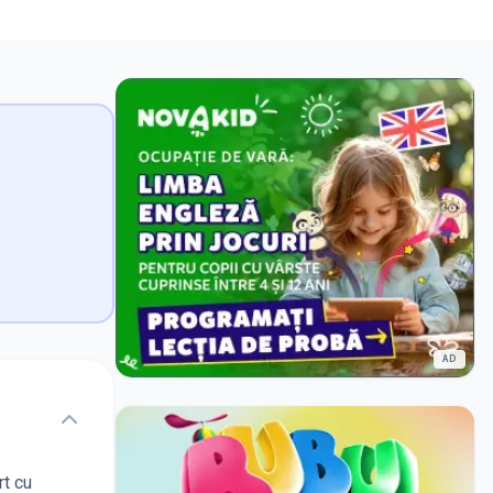
AD
rt cu