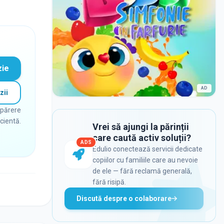
zie
AD
zii
 părere
icientă.
Vrei să ajungi la părinții
care caută activ soluții?
ADS
Edulio conectează servicii dedicate
copiilor cu familiile care au nevoie
de ele — fără reclamă generală,
fără risipă.
Discută despre o colaborare