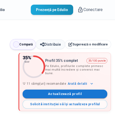
Conectare
lio
Prezență pe Edulio
Distribuie
Compară
Sugerează o modificare
35
%
Profil 35% complet
35/100 puncte
scor
Pe Edulio, profilurile complete primesc
mai multă încredere și conversii mai
bune.
Arată
detalii
💡
11
câmp(uri) recomandate
Actualizează profil
Solicită instituției să își actualizeze profilul