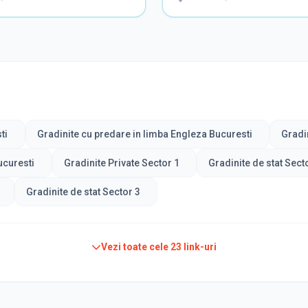
ti
Gradinite cu predare in limba Engleza Bucuresti
Gradi
ucuresti
Gradinite Private Sector 1
Gradinite de stat Sect
Gradinite de stat Sector 3
Vezi toate cele
23
link-uri