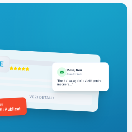
E
Mesaj Nou
Acum 2 minute
"Bună ziua, aș dori o vizită pentru
înscriere..."
VEZI DETALII
us
fil Publicat