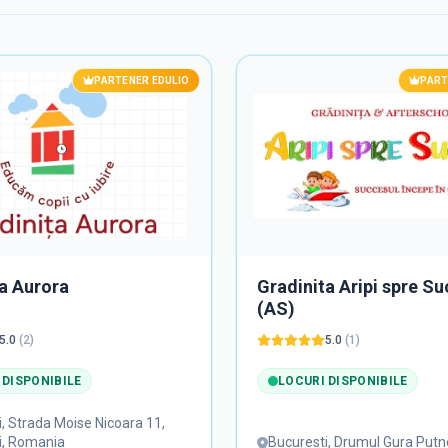
PARTENER EDULIO
PART
a Aurora
Gradinita Aripi spre S
(AS)
5.0
(
2
)
5.0
(
1
)
 DISPONIBILE
LOCURI DISPONIBILE
i
,
Strada Moise Nicoara 11,
i, Romania
Bucuresti
,
Drumul Gura Putn