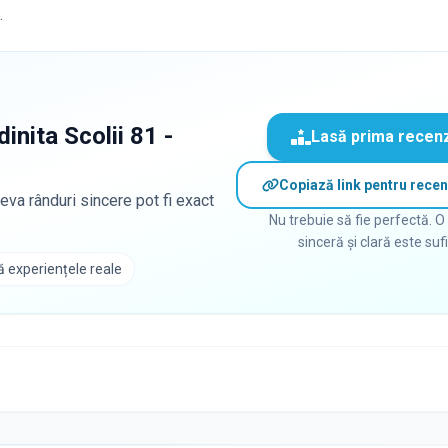
.
inita Scolii 81 -
Lasă prima recen
Copiază link pentru recen
eva rânduri sincere pot fi exact
Nu trebuie să fie perfectă. O
sinceră și clară este suf
 experiențele reale