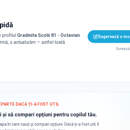
apidă
 profilul
Gradinita Scolii 81 - Octavian
Sugerează o mod
firmă, o actualizăm — astfel toată
Durează 
EPARTE DACĂ ȚI-A FOST UTIL
i și să compari opțiuni pentru copilul tău.
apa în care cauți și compari opțiuni. Dacă ți-a fost util, îl