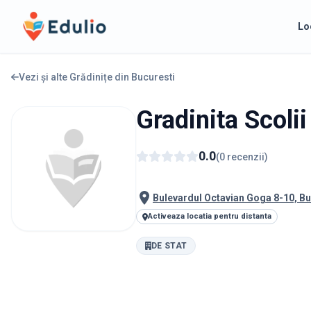
Edulio
Lo
Vezi și alte Grădinițe din
Bucuresti
Gradinita Scoli
0.0
(
0
recenzii
)
Bulevardul Octavian Goga 8-10, B
Activeaza locatia pentru distanta
DE STAT