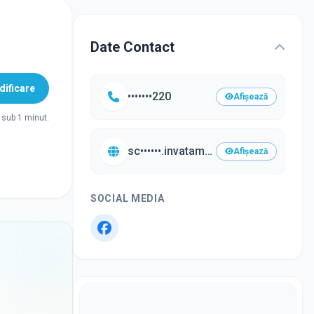
Date Contact
ificare
•••••••220
Afișează
sub 1 minut.
sc••••••.invatamantsector3.ro/•••
Afișează
SOCIAL MEDIA