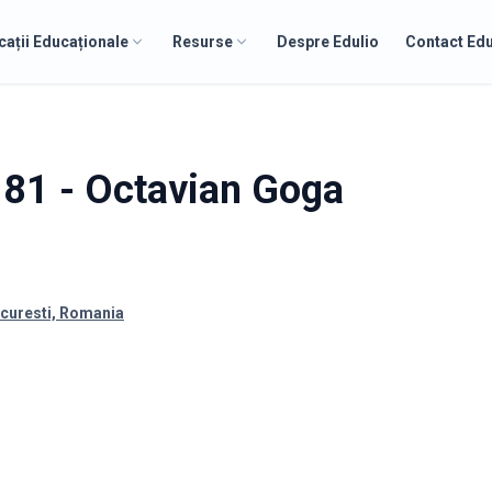
cații Educaționale
Resurse
Despre Edulio
Contact Edu
i 81 - Octavian Goga
ucuresti, Romania