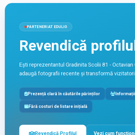
PARTENERIAT EDULIO
Revendică profilu
Ești reprezentantul Gradinita Scolii 81 - Octavian
adaugă fotografii recente și transformă vizitatorii 
Prezență clară în căutările părinților
Informații
Fără costuri de listare inițială
Revendică Profilul
Vezi cum funcțio