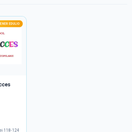
ENER EDULIO
ucces
ei 118-124