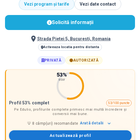
Vezi program și tarife
Vezi date contact
Solicită informații
Strada Pietei 5, Bucuresti, Romania
Activeaza locatia pentru distanta
PRIVATĂ
AUTORIZATĂ
53
%
scor
Profil 53% complet
53/100 puncte
Pe Edulio, profilurile complete primesc mai multă încredere și
conversii mai bune.
Arată
detalii
💡
8
câmp(uri) recomandate
Actualizează profil