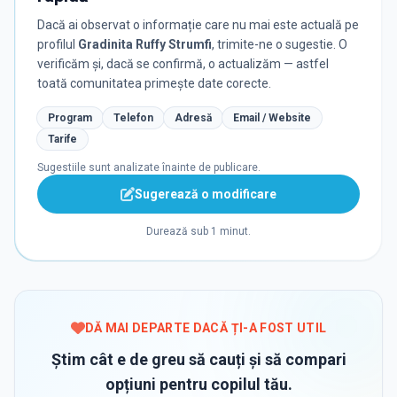
Dacă ai observat o informație care nu mai este actuală pe
profilul
Gradinita Ruffy Strumfi
, trimite-ne o sugestie. O
verificăm și, dacă se confirmă, o actualizăm — astfel
toată comunitatea primește date corecte.
Program
Telefon
Adresă
Email / Website
Tarife
Sugestiile sunt analizate înainte de publicare.
Sugerează o modificare
Durează sub 1 minut.
DĂ MAI DEPARTE DACĂ ȚI-A FOST UTIL
Știm cât e de greu să cauți și să compari
opțiuni pentru copilul tău.