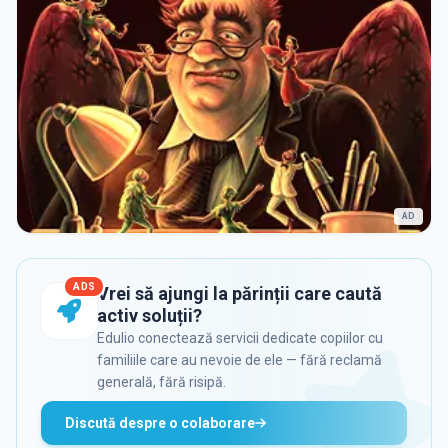
AD
ADS
Vrei să ajungi la părinții care caută
activ soluții?
Edulio conectează servicii dedicate copiilor cu
familiile care au nevoie de ele — fără reclamă
generală, fără risipă.
Discută despre o colaborare