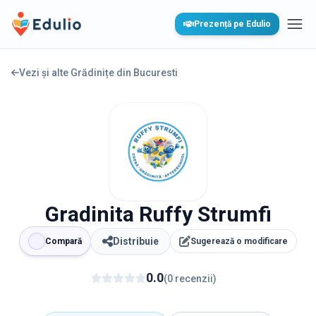
Edulio
Prezență pe Edulio
Desc
Vezi și alte Grădinițe din
Bucuresti
Gradinita Ruffy Strumfi
Distribuie
Compară
Sugerează o modificare
0.0
(
0
recenzii
)