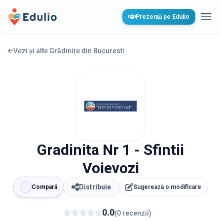
Edulio
Prezență pe Edulio
Desc
Vezi și alte Grădinițe din
Bucuresti
Gradinita Nr 1 - Sfintii
Voievozi
Distribuie
Compară
Sugerează o modificare
0.0
(
0
recenzii
)