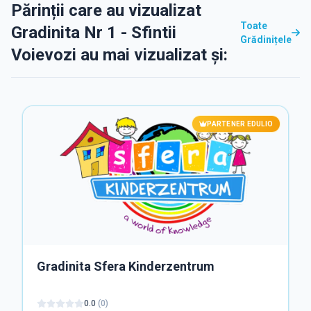
Părinții care au vizualizat
Toate
Gradinita Nr 1 - Sfintii
Grădinițele
Voievozi au mai vizualizat și:
PARTENER EDULIO
Gradinita Sfera Kinderzentrum
0.0
(
0
)