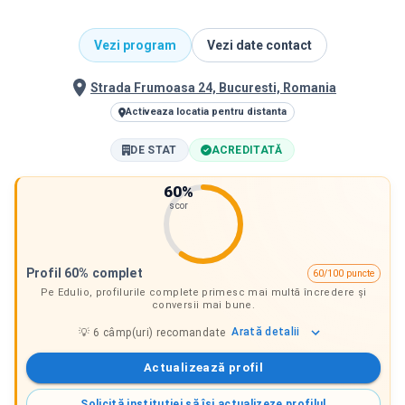
Vezi program
Vezi date contact
Strada Frumoasa 24, Bucuresti, Romania
Activeaza locatia pentru distanta
DE STAT
ACREDITATĂ
60
%
scor
Profil 60% complet
60/100 puncte
Pe Edulio, profilurile complete primesc mai multă încredere și
conversii mai bune.
Arată
detalii
💡
6
câmp(uri) recomandate
Actualizează profil
Solicită instituției să își actualizeze profilul