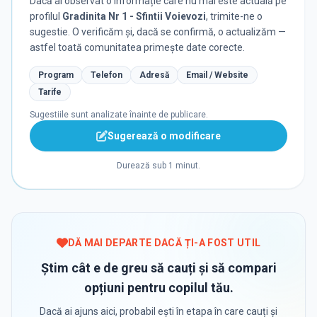
Dacă ai observat o informație care nu mai este actuală pe
profilul
Gradinita Nr 1 - Sfintii Voievozi
, trimite-ne o
sugestie. O verificăm și, dacă se confirmă, o actualizăm —
astfel toată comunitatea primește date corecte.
Program
Telefon
Adresă
Email / Website
Tarife
Sugestiile sunt analizate înainte de publicare.
Sugerează o modificare
Durează sub 1 minut.
DĂ MAI DEPARTE DACĂ ȚI-A FOST UTIL
Știm cât e de greu să cauți și să compari
opțiuni pentru copilul tău.
Dacă ai ajuns aici, probabil ești în etapa în care cauți și