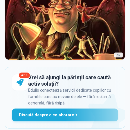
AD
ADS
Vrei să ajungi la părinții care caută
activ soluții?
Edulio conectează servicii dedicate copiilor cu
familiile care au nevoie de ele — fără reclamă
generală, fără risipă.
Discută despre o colaborare