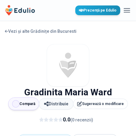
Edulio
Prezență pe Edulio
Desc
Vezi și alte Grădinițe din
Bucuresti
Gradinita Maria Ward
Distribuie
Compară
Sugerează o modificare
0.0
(
0
recenzii
)