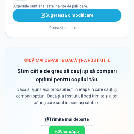
Sugestiile sunt analizate înainte de publicare.
Sugerează o modificare
Durează sub 1 minut.
DĂ MAI DEPARTE DACĂ ȚI-A FOST UTIL
Știm cât e de greu să cauți și să compari
opțiuni pentru copilul tău.
Dacă ai ajuns aici, probabil ești în etapa în care cauți și
compari opțiuni. Dacă ți-a fost util, îl poți trimite și altor
părinți care sunt în aceeași căutare.
Trimite mai departe
WhatsApp