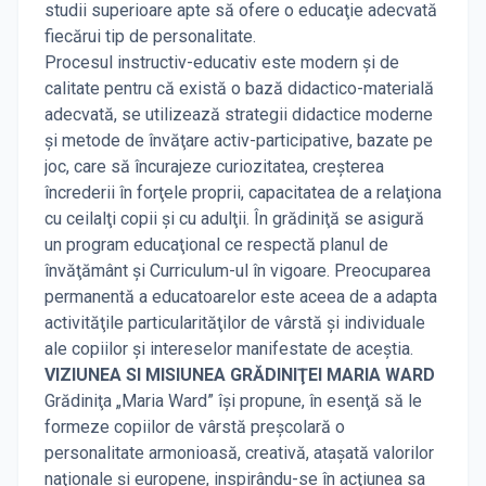
studii superioare apte să ofere o educaţie adecvată
fiecărui tip de personalitate.
Procesul instructiv-educativ este modern şi de
calitate pentru că există o bază didactico-materială
adecvată, se utilizează strategii didactice moderne
şi metode de învăţare activ-participative, bazate pe
joc, care să încurajeze curiozitatea, creşterea
încrederii în forţele proprii, capacitatea de a relaţiona
cu ceilalţi copii şi cu adulţii. În grădiniţă se asigură
un program educaţional ce respectă planul de
învăţământ şi Curriculum-ul în vigoare. Preocuparea
permanentă a educatoarelor este aceea de a adapta
activităţile particularităţilor de vârstă şi individuale
ale copiilor şi intereselor manifestate de aceştia.
VIZIUNEA SI MISIUNEA GRĂDINIŢEI MARIA WARD
Grădiniţa „Maria Ward” îşi propune, în esenţă să le
formeze copiilor de vârstă preşcolară o
personalitate armonioasă, creativă, ataşată valorilor
naţionale şi europene, inspirându-se în acţiunea sa