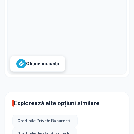
Obține indicații
Explorează alte opțiuni similare
Gradinite Private Bucuresti
Gradinite de stat Bucuresti