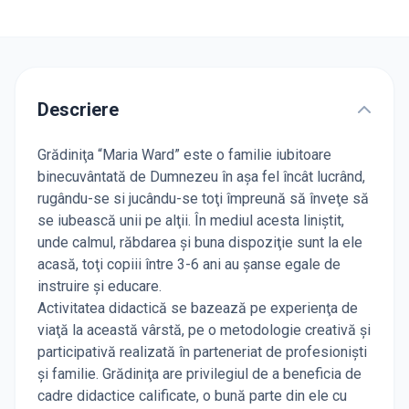
Descriere
Grădiniţa “Maria Ward” este o familie iubitoare
binecuvântată de Dumnezeu în aşa fel încât lucrând,
rugându-se si jucându-se toţi împreună să înveţe să
se iubească unii pe alţii. În mediul acesta liniștit,
unde calmul, răbdarea şi buna dispoziţie sunt la ele
acasă, toţi copiii între 3-6 ani au şanse egale de
instruire şi educare.
Activitatea didactică se bazează pe experienţa de
viaţă la această vârstă, pe o metodologie creativă şi
participativă realizată în parteneriat de profesionişti
şi familie. Grădiniţa are privilegiul de a beneficia de
cadre didactice calificate, o bună parte din ele cu