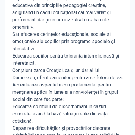
educativă din principiile pedagogiei creştine,
asigurând un cadru educaţional cât mai variat şi
performant, dar şi un om înzestrat cu « harurile
omenirii ».
Satisfacerea cerinţelor educaţionale, sociale şi
emoţionale ale copiilor prin programe speciale şi
stimulative.
Educarea copiilor pentru toleranţa interreligioasă şi
interetnică;
Conştientizarea Creaţiei, ca şi un dar al lui
Dumnezeu, oferit oamenilor pentru a se folosi de ea;
Accentuarea aspectului comportamental pentru
menţinerea păcii în lume şi a nonviolenţei în grupul
social din care fac parte;
Educarea spiritului de discernământ în cazuri
concrete, având la bază situaţii reale din viaţa
cotidiană;
Depăşirea dificultăţilor şi provocărilor datorate