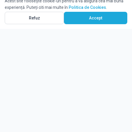
Acest site folosește cookie-uri pentru a vă asigura cea mai bună
experiență. Puteți citi mai multe în
Politica de Cookies
.
Refuz
Accept
Ghidul tău complet pentru educație.
Găsește locul potrivit pentru viitorul copilului tău.
Noutăți
Despre Edulio
Cum Funcționează Edulio
Pentru instituții
Termeni și condiții
Contact Edulio
Politica de Cookies
Setări cookies