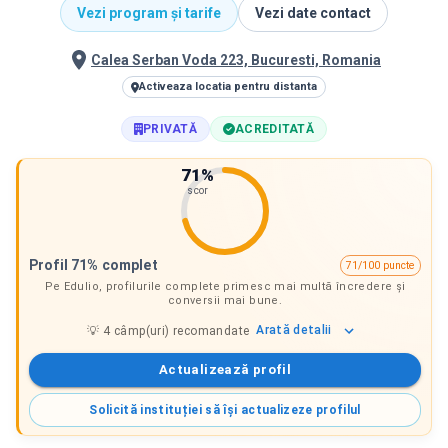
Vezi program și tarife
Vezi date contact
Calea Serban Voda 223, Bucuresti, Romania
Activeaza locatia pentru distanta
PRIVATĂ
ACREDITATĂ
71
%
scor
Profil 71% complet
71/100 puncte
Pe Edulio, profilurile complete primesc mai multă încredere și
conversii mai bune.
Arată
detalii
💡
4
câmp(uri) recomandate
Actualizează profil
Solicită instituției să își actualizeze profilul