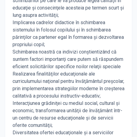
schimbărilor pe care le va produce legea calităţii în
educaţie şi consecinţele acesteia pe termen scurt şi
lung asupra activităţii;
Implicarea cadrelor didactice în schimbarea
sistemului în folosul copilului şi în schimbarea
părinţilor ca partener egal în formarea şi dezvoltarea
propriului copil;
Schimbarea noastră ca indivizi conştientizând că
suntem factori importanţi care putem să răspundem
eficient solicitărilor specifice noilor relaţii speciale
Realizarea finalităţilor educaţionale ale
curriculumului naţional pentru învăţământul preşcolar,
prin implementarea strategiilor moderne în creşterea
calitativă a procesului instructiv-educativ;
Interacţiunea grădiniţei cu mediul social, cultural şi
economic, transformarea unităţii de învăţământ într-
un centru de resurse educaţionale şi de servicii
oferite comunităţii;
Diversitatea ofertei educaţionale şi a serviciilor