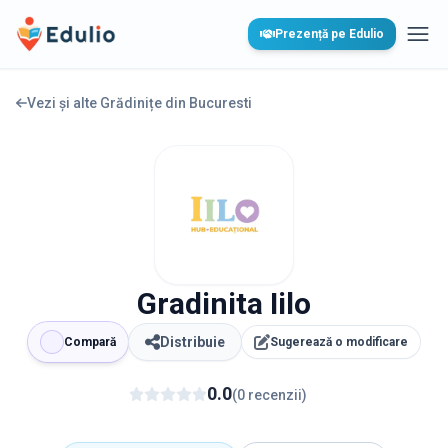
Edulio
Prezență pe Edulio
Desc
Vezi și alte Grădinițe din
Bucuresti
Gradinita Iilo
Distribuie
Compară
Sugerează o modificare
0.0
(
0
recenzii
)