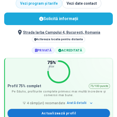
Vezi program și tarife
Vezi date contact
Solicită informații
Strada Iarba Campului 4, Bucuresti, Romania
Activeaza locatia pentru distanta
PRIVATĂ
ACREDITATĂ
75
%
scor
Profil 75% complet
75/100 puncte
Pe Edulio, profilurile complete primesc mai multă încredere și
conversii mai bune.
Arată
detalii
💡
4
câmp(uri) recomandate
Actualizează profil