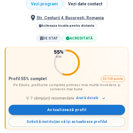
Vezi program
Vezi date contact
Str. Centurii 4, Bucuresti, Romania
Activeaza locatia pentru distanta
DE STAT
ACREDITATĂ
55
%
scor
Profil 55% complet
55/100 puncte
Pe Edulio, profilurile complete primesc mai multă încredere și
conversii mai bune.
Arată
detalii
💡
7
câmp(uri) recomandate
Actualizează profil
Solicită instituției să își actualizeze profilul