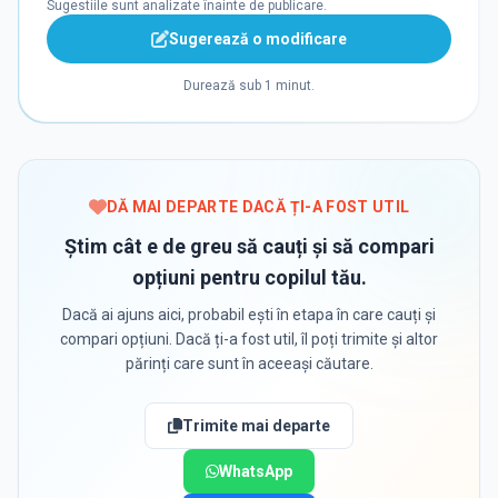
Sugestiile sunt analizate înainte de publicare.
Sugerează o modificare
Durează sub 1 minut.
DĂ MAI DEPARTE DACĂ ȚI-A FOST UTIL
Știm cât e de greu să cauți și să compari
opțiuni pentru copilul tău.
Dacă ai ajuns aici, probabil ești în etapa în care cauți și
compari opțiuni. Dacă ți-a fost util, îl poți trimite și altor
părinți care sunt în aceeași căutare.
Trimite mai departe
WhatsApp