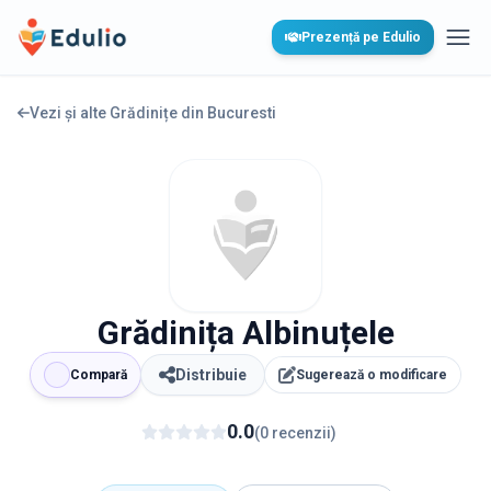
Edulio
Prezență pe Edulio
Desc
Vezi și alte Grădinițe din
Bucuresti
Grădinița Albinuțele
Distribuie
Compară
Sugerează o modificare
0.0
(
0
recenzii
)