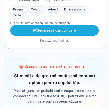
toată comunitatea primește date corecte.
Program
Telefon
Adresă
Email / Website
Tarife
Sugestiile sunt analizate înainte de publicare.
Sugerează o modificare
Durează sub 1 minut.
DĂ MAI DEPARTE DACĂ ȚI-A FOST UTIL
Știm cât e de greu să cauți și să compari
opțiuni pentru copilul tău.
Dacă ai ajuns aici, probabil ești în etapa în care cauți și
compari opțiuni. Dacă ți-a fost util, îl poți trimite și altor
părinți care sunt în aceeași căutare.