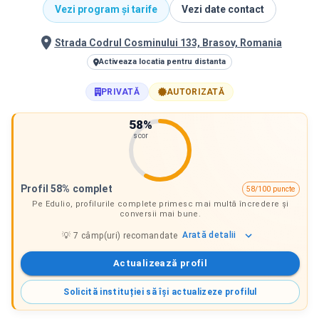
Vezi program și tarife
Vezi date contact
Strada Codrul Cosminului 133, Brasov, Romania
Activeaza locatia pentru distanta
PRIVATĂ
AUTORIZATĂ
58
%
scor
Profil 58% complet
58/100 puncte
Pe Edulio, profilurile complete primesc mai multă încredere și
conversii mai bune.
Arată
detalii
💡
7
câmp(uri) recomandate
Actualizează profil
Solicită instituției să își actualizeze profilul