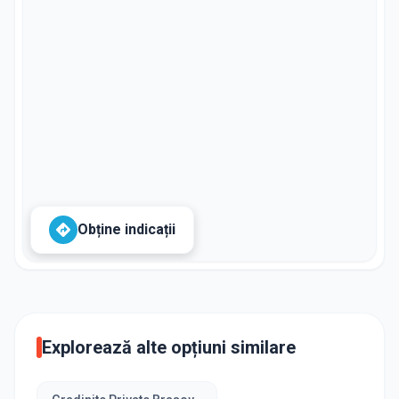
Obține indicații
Explorează alte opțiuni similare