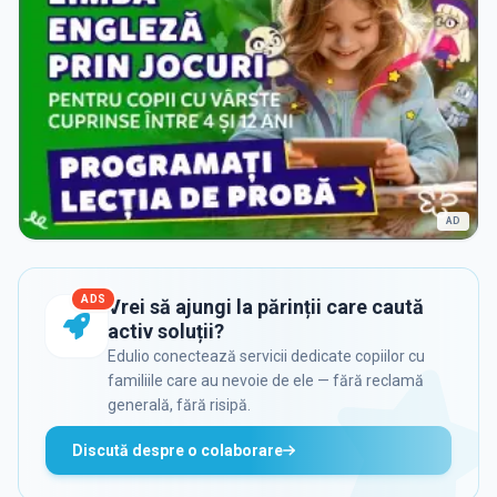
AD
ADS
Vrei să ajungi la părinții care caută
activ soluții?
Edulio conectează servicii dedicate copiilor cu
familiile care au nevoie de ele — fără reclamă
generală, fără risipă.
Discută despre o colaborare