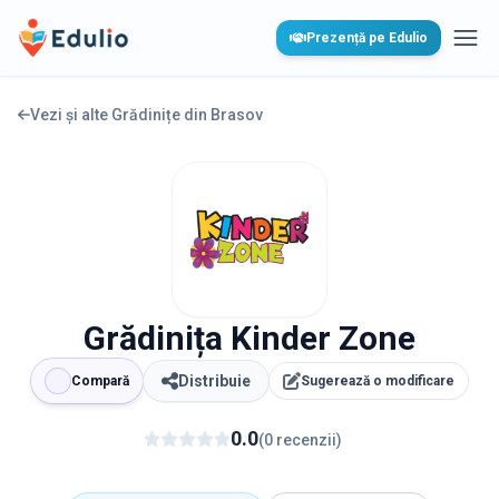
Edulio
Prezență pe Edulio
Desc
Vezi și alte Grădinițe din
Brasov
Grădinița Kinder Zone
Distribuie
Compară
Sugerează o modificare
0.0
(
0
recenzii
)