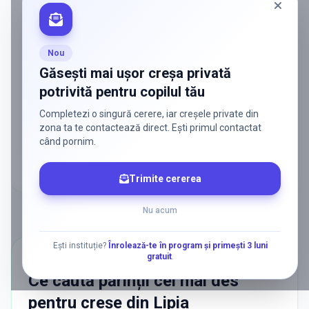
ADS
Vrei să ajungi la părinții care
caută activ soluții?
Nou
Edulio conectează servicii dedicate copiilor
Găsești mai ușor creșa privată
cu familiile care au nevoie de ele — fără
potrivită pentru copilul tău
reclamă generală, fără risipă.
Completezi o singură cerere, iar creșele private din
Discută despre o colaborare
zona ta te contactează direct. Ești primul contactat
când pornim.
Trimite cererea
Nu acum
Ești instituție?
Înrolează-te în program și primești 3 luni
gratuit
.
CĂUTĂRI POPULARE
Ce caută părinții cel mai des
pentru
creșe
din
Lipia