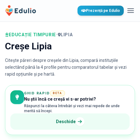
Edulio
Prezență pe Edulio
Desc
EDUCAȚIE TIMPURIE
•
LIPIA
Creșe Lipia
Citește păreri despre creșele din
Lipia
, compară instituțiile
selectând până la 4 profile pentru comparatorul tabelar și vezi
rapid opțiunile și pe hartă.
GHID RAPID
BETA
Nu știi încă ce creșă vi s-ar potrivi?
Răspunzi la câteva întrebări și vezi mai repede de unde
merită să începi.
Deschide