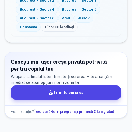
Bucuresti - Sector 2
Bucuresti - Sector 3
Bucuresti - Sector 4
Bucuresti - Sector 5
Bucuresti - Sector 6
Arad
Brasov
Constanta
+ încă
38
localități
Găsești mai ușor creșa privată potrivită
pentru copilul tău
Ai ajuns la finalul listei. Trimite-ți cererea — te anunțăm
imediat ce apar opțiuni noi în zona ta.
Trimite cererea
Ești instituție?
Înrolează-te în program și primești 3 luni gratuit
.