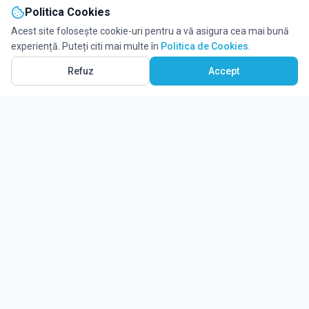
Politica Cookies
Acest site folosește cookie-uri pentru a vă asigura cea mai bună
experiență. Puteți citi mai multe în
Politica de Cookies
.
Refuz
Accept
Ghidul tău complet pentru educație.
Găsește locul potrivit pentru viitorul copilului tău.
Noutăți
Despre Edulio
Cum Funcționează Edulio
Pentru instituții
Termeni și condiții
Contact Edulio
Politica de Cookies
Setări cookies