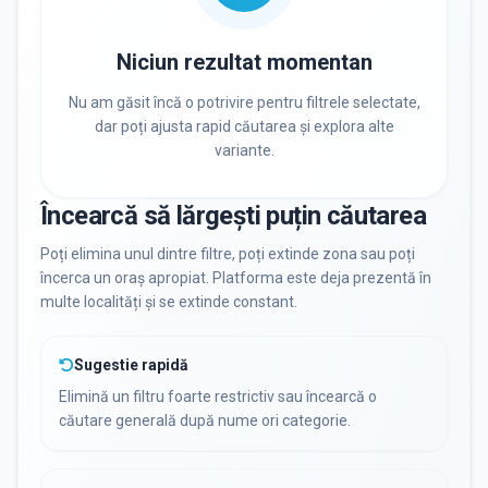
PRIVAT / DE STAT
Toate
Private
De stat
Niciun rezultat momentan
Nu am găsit încă o potrivire pentru filtrele selectate,
dar poți ajusta rapid căutarea și explora alte
variante.
Toate Filtrele
METODOLOGIE, LIMBĂ, FACILITĂȚI
Încearcă să lărgești puțin căutarea
Poți elimina unul dintre filtre, poți extinde zona sau poți
încerca un oraș apropiat. Platforma este deja prezentă în
multe localități și se extinde constant.
Sugestie rapidă
Elimină un filtru foarte restrictiv sau încearcă o
căutare generală după nume ori categorie.