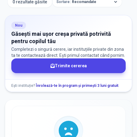
0 rezultate găsite
Sortare:
ORAȘ / ZONĂ
Găsește lângă mine
Nou
Găsești mai ușor creșa privată potrivită
pentru copilul tău
Completezi o singură cerere, iar instituțiile private din zona
ta te contactează direct. Ești primul contactat când pornim.
Trimite cererea
DISPONIBILITATE
Nu există informații despre locuri libere
Ești instituție?
Înrolează-te în program și primești 3 luni gratuit
.
RECRUTARE
Nu există informații despre job-uri