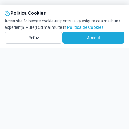
Politica Cookies
Acest site folosește cookie-uri pentru a vă asigura cea mai bună
experiență. Puteți citi mai multe în
Politica de Cookies
.
Refuz
Accept
Solicită informații
Ghidul tău complet pentru educație.
Găsește locul potrivit pentru viitorul copilului tău.
Noutăți
Despre Edulio
Cum Funcționează Edulio
Pentru instituții
Termeni și condiții
Contact Edulio
Politica de Cookies