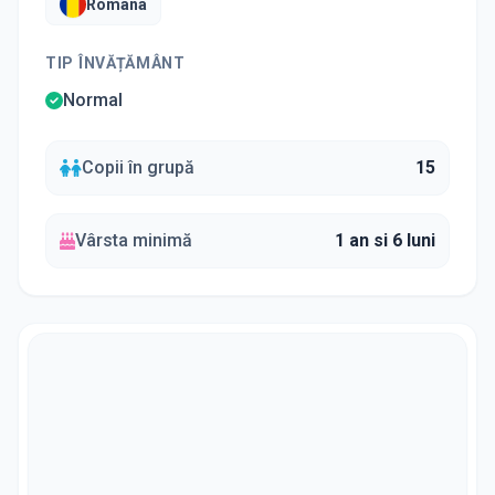
Romana
TIP ÎNVĂȚĂMÂNT
Normal
Copii în grupă
15
Vârsta minimă
1 an si 6 luni