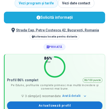
Vezi program și tarife
Vezi date contact
Solicită informații
Strada Cap. Petre Costescu 42, Bucuresti, Romania
Activeaza locatia pentru distanta
PRIVATĂ
86
%
scor
Profil 86% complet
86/100 puncte
Pe Edulio, profilurile complete primesc mai multă încredere și
conversii mai bune.
Arată
detalii
💡
3
câmp(uri) recomandate
Actualizează profil