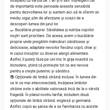
începând cu vârsta de 1 an și 6 luni. Înțelegem cât
de importantă este perioada aceasta sensibilă
pentru dezvoltarea lor și suntem aici să le oferim un
mediu sigur, plin de afecțiune și ocazii de a
descoperi lumea din jurul lor.
🍳 Bucătărie proprie: Sănătatea și nutriția copiilor
noștri sunt prioritare. De aceea, avem o bucătărie
proprie unde pregătim mâncăruri sănătoase și
delicioase, adaptate nevoilor fiecărui copil, chiar și
în cazul micuților cu diverse alergii alimentare.
Astfel, îl puteți lăsa pe cel mic în grija noastră cu
încredere, știind că primește tot ce are nevoie
pentru a crește puternic și sănătos.
📚 Opționale de limbă străină incluse: În lumea din
ce în ce mai interconectată, învățarea limbilor
străine este o abilitate valoroasă încă de la o vârstă
fragedă. În planul nostru tarifar, includem două
opționale de limbă străină: engleză și germană.
Astfel, copiii au șansa de a se familiariza cu aceste