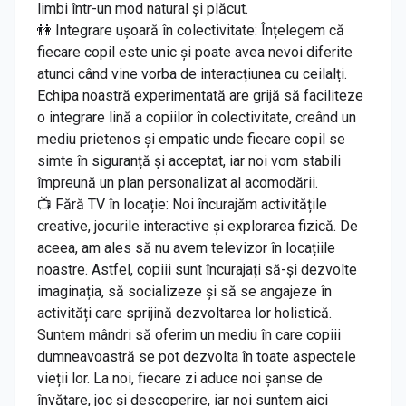
limbi într-un mod natural și plăcut.
👫 Integrare ușoară în colectivitate: Înțelegem că
fiecare copil este unic și poate avea nevoi diferite
atunci când vine vorba de interacțiunea cu ceilalți.
Echipa noastră experimentată are grijă să faciliteze
o integrare lină a copiilor în colectivitate, creând un
mediu prietenos și empatic unde fiecare copil se
simte în siguranță și acceptat, iar noi vom stabili
împreună un plan personalizat al acomodării.
📺 Fără TV în locație: Noi încurajăm activitățile
creative, jocurile interactive și explorarea fizică. De
aceea, am ales să nu avem televizor în locațiile
noastre. Astfel, copiii sunt încurajați să-și dezvolte
imaginația, să socializeze și să se angajeze în
activități care sprijină dezvoltarea lor holistică.
Suntem mândri să oferim un mediu în care copiii
dumneavoastră se pot dezvolta în toate aspectele
vieții lor. La noi, fiecare zi aduce noi șanse de
învățare, joc și descoperire, iar noi suntem aici