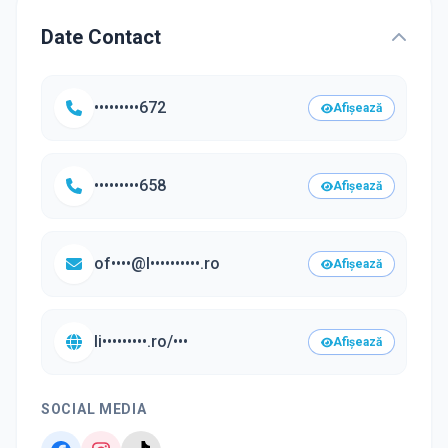
Date Contact
•••••••••672
Afișează
•••••••••658
Afișează
of••••@l••••••••••.ro
Afișează
li•••••••••.ro/•••
Afișează
SOCIAL MEDIA