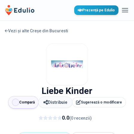
Edulio
Prezență pe Edulio
Desc
Vezi și alte Creșe din
Bucuresti
Liebe Kinder
Distribuie
Compară
Sugerează o modificare
0.0
(
0
recenzii
)