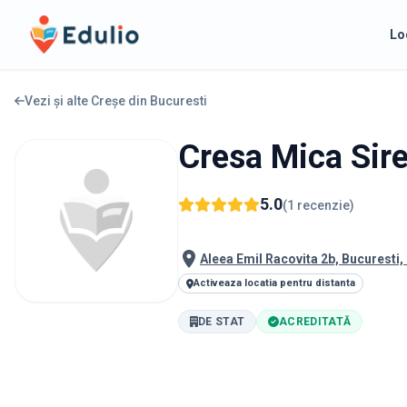
Edulio
Lo
Vezi și alte Creșe din
Bucuresti
Cresa Mica Sir
5.0
(
1
recenzie
)
Aleea Emil Racovita 2b, Bucuresti
Activeaza locatia pentru distanta
DE STAT
ACREDITATĂ