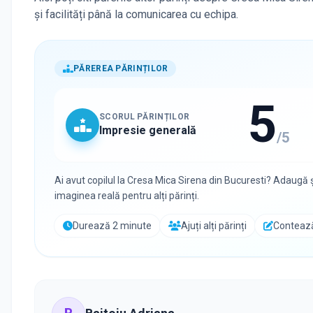
și facilități până la comunicarea cu echipa.
PĂREREA PĂRINȚILOR
5
SCORUL PĂRINȚILOR
Impresie generală
/5
Ai avut copilul la
Cresa Mica Sirena
din
Bucuresti
? Adaugă ș
imaginea reală pentru alți părinți.
Durează 2 minute
Ajuți alți părinți
Contează