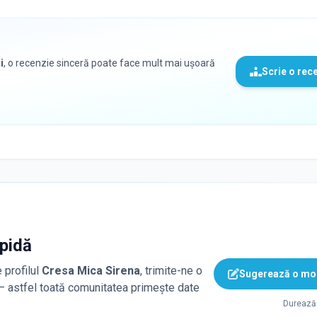
i
, o recenzie sinceră poate face mult mai ușoară
Scrie o rec
apidă
 profilul
Cresa Mica Sirena
, trimite-ne o
Sugerează o mod
 — astfel toată comunitatea primește date
Durează 