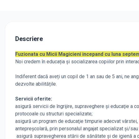
Descriere
Fuzionata cu Micii Magicieni incepand cu luna septe
Noi credem în educația și socializarea copiilor prin intera
Indiferent dacă aveți un copil de 1 an sau de 5 ani, ne angaj
dezvolte abilitățile.
Servicii oferite:
asigură servicii de îngrijire, supraveghere şi educaţie a c
protocoale cu structuri specializate;
asigură un program de educaţie timpurie adecvat vârstei, ne
antepreşcolară, prin personalul angajat specializat şi/sau 
asigură supravegherea stării de sănătate şi de igienă a cop