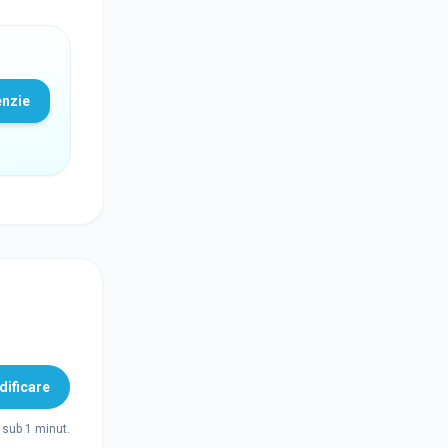
enzie
ificare
sub 1 minut.