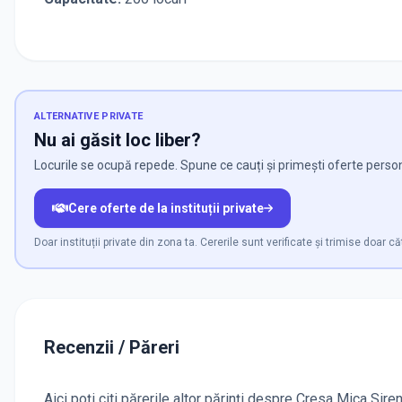
ALTERNATIVE PRIVATE
Nu ai găsit loc liber?
Locurile se ocupă repede. Spune ce cauți și primești oferte persona
Cere oferte de la instituții private
Doar instituții private din zona ta. Cererile sunt verificate și trimise doar că
Recenzii / Păreri
Aici poți citi părerile altor părinți despre Cresa Mica Sir