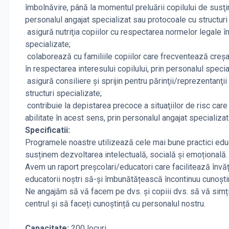
îmbolnăvire, până la momentul preluării copilului de susţină
personalul angajat specializat sau protocoale cu structuri
asigură nutriţia copiilor cu respectarea normelor legale în
specializate;
colaborează cu familiile copiilor care frecventează creşa ş
în respectarea interesului copilului, prin personalul speci
asigură consiliere şi sprijin pentru părinţii/reprezentanţii
structuri specializate;
contribuie la depistarea precoce a situaţiilor de risc care
abilitate în acest sens, prin personalul angajat specializa
Specificatii:
Programele noastre utilizează cele mai bune practici educa
susținem dezvoltarea intelectuală, socială și emoțională.
Avem un raport preșcolari/educatori care facilitează învăț
educatorii noștri să-și îmbunătățească încontinuu cunoști
Ne angajăm să vă facem pe dvs. și copiii dvs. să vă simțiți
centrul și să faceți cunoștință cu personalul nostru.
Capacitate:
200 locuri