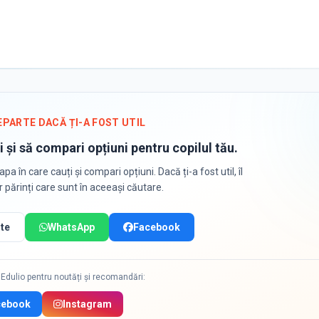
EPARTE DACĂ ȚI-A FOST UTIL
i și să compari opțiuni pentru copilul tău.
apa în care cauți și compari opțiuni. Dacă ți-a fost util, îl
or părinți care sunt în aceeași căutare.
te
WhatsApp
Facebook
Edulio pentru noutăți și recomandări:
cebook
Instagram