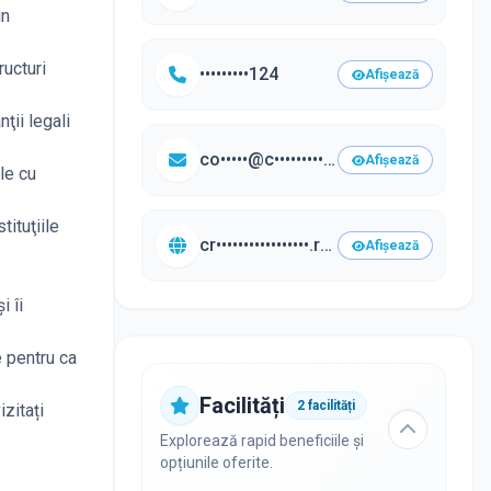
in
ructuri
•••••••••124
Afișează
ţii legali
co•••••@c••••••••••••••••••.ro
Afișează
ale cu
tituţiile
cr•••••••••••••••••.ro/•••
Afișează
i îi
e pentru ca
Facilități
2
facilități
zitați
Explorează rapid beneficiile și
opțiunile oferite.