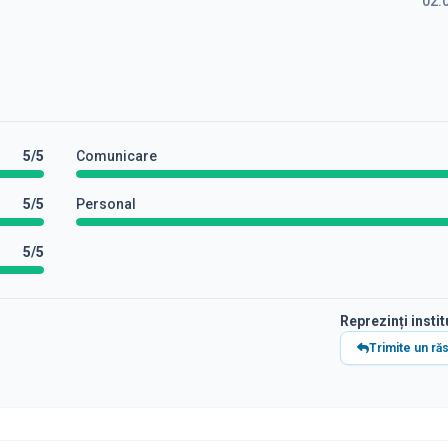
02.
5
/5
Comunicare
5
/5
Personal
5
/5
Reprezinți instit
Trimite un ră