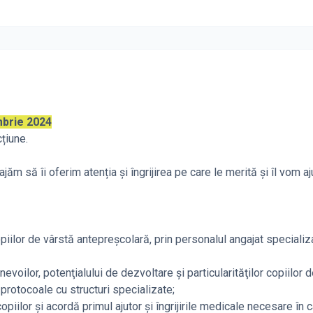
mbrie 2024
cțiune.
ăm să îi oferim atenția și îngrijirea pe care le merită și îl vom aj
opiilor de vârstă antepreşcolară, prin personalul angajat specializ
voilor, potenţialului de dezvoltare şi particularităţilor copiilor 
protocoale cu structuri specializate;
iilor şi acordă primul ajutor şi îngrijirile medicale necesare în 