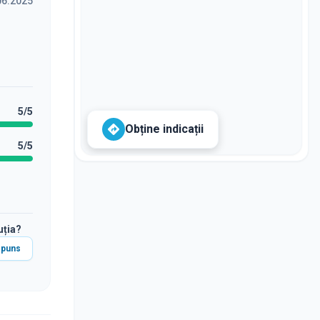
06.2025
5
/5
Obține indicații
5
/5
uția?
spuns