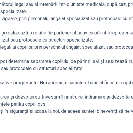
torul legal sau al internării într-o unitate medicală, după caz, pr
 specializate;
 vigoare, prin personalul angajat specializat sau protocoale cu st
i realizează o relaţie de parteneriat activ cu părinţii/reprezentan
alizat sau protocoale cu structuri specializate;
 legali ai copiilor, prin personalul angajat specializat sau protoco
 pot determina separarea copilului de părinţii săi şi sesizează ins
t sau protocoale cu structuri specializate
tive progresiste. Noi apreciem caracterul unic al fiecărui copil ș
area și dezvoltarea. Investim în instruire, îndrumare și dezvoltar
nțele pentru copiii dvs
 în siguranță și acasă la noi, de aceea sunteți bineveniți să ne vi