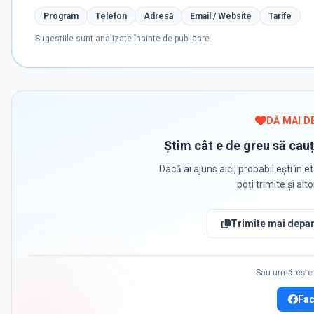
Program
Telefon
Adresă
Email / Website
Tarife
Sugestiile sunt analizate înainte de publicare.
DĂ MAI D
Știm cât e de greu să cauț
Dacă ai ajuns aici, probabil ești în et
poți trimite și alt
Trimite mai depar
Sau urmărește 
Fa