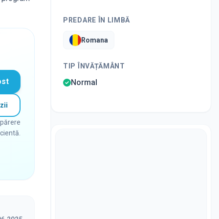
PREDARE ÎN LIMBĂ
Romana
TIP ÎNVĂȚĂMÂNT
ost
Normal
zii
 părere
icientă.