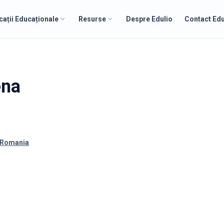
cații Educaționale
Resurse
Despre Edulio
Contact Edu
ena
, Romania