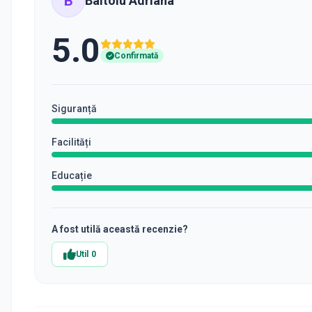
B
Baitoiu Adriana
5.0
Confirmată
Siguranță
Facilități
Educație
A fost utilă această recenzie?
Util
0