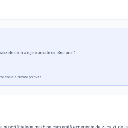
lizate de la creșele private din Sectorul 4.
tre creșele private potrivite.
ena și poți înțelege mai bine cum arată experiența de zi cu zi, de 