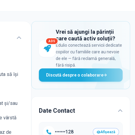
Vrei să ajungi la părinții
care caută activ soluții?
ADS
Edulio conectează servicii dedicate
copiilor cu familiile care au nevoie
de ele — fără reclamă generală,
fără risipă.
uta să își
Discută despre o colaborare
at şi/sau
Date Contact
de vârstă
•••••••128
caz de
Afișează