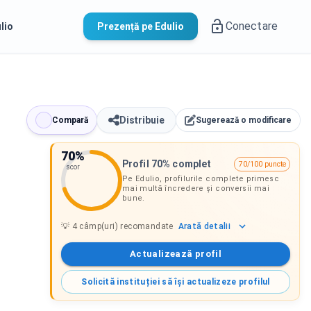
Conectare
lio
Prezență pe Edulio
Distribuie
Compară
Sugerează o modificare
70
%
Profil 70% complet
70/100 puncte
scor
Pe Edulio, profilurile complete primesc
mai multă încredere și conversii mai
bune.
Arată
detalii
💡
4
câmp(uri) recomandate
Actualizează profil
Solicită instituției să își actualizeze profilul