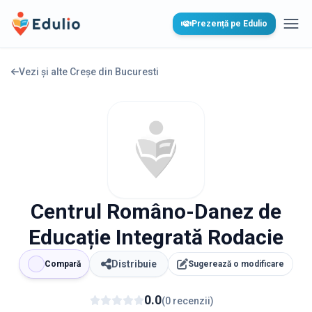
Edulio
Prezență pe Edulio
Desc
Vezi și alte Creșe din
Bucuresti
Centrul Româno-Danez de
Educație Integrată Rodacie
Distribuie
Compară
Sugerează o modificare
0.0
(
0
recenzii
)