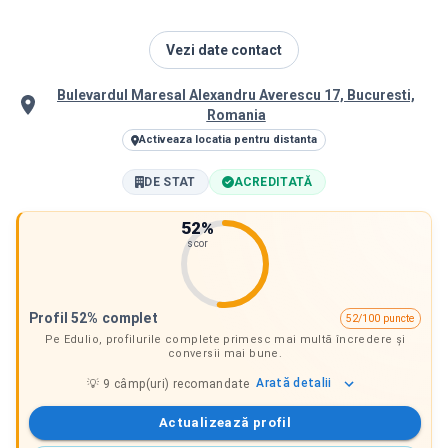
Vezi date contact
Bulevardul Maresal Alexandru Averescu 17, Bucuresti,
Romania
Activeaza locatia pentru distanta
DE STAT
ACREDITATĂ
52
%
scor
Profil 52% complet
52/100 puncte
Pe Edulio, profilurile complete primesc mai multă încredere și
conversii mai bune.
Arată
detalii
💡
9
câmp(uri) recomandate
Actualizează profil