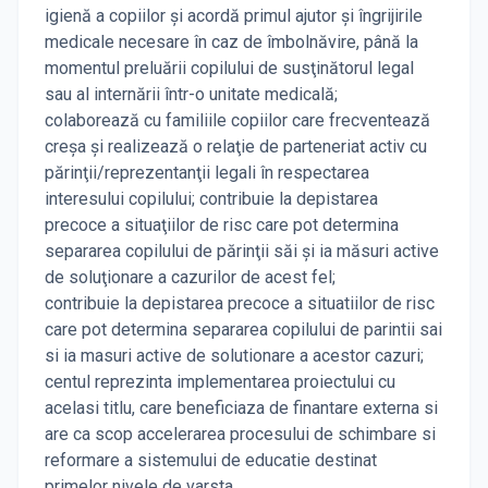
igienă a copiilor şi acordă primul ajutor şi îngrijirile
medicale necesare în caz de îmbolnăvire, până la
momentul preluării copilului de susţinătorul legal
sau al internării într-o unitate medicală;
colaborează cu familiile copiilor care frecventează
creşa şi realizează o relaţie de parteneriat activ cu
părinţii/reprezentanţii legali în respectarea
interesului copilului; contribuie la depistarea
precoce a situaţiilor de risc care pot determina
separarea copilului de părinţii săi şi ia măsuri active
de soluţionare a cazurilor de acest fel;
contribuie la depistarea precoce a situatiilor de risc
care pot determina separarea copilului de parintii sai
si ia masuri active de solutionare a acestor cazuri;
centul reprezinta implementarea proiectului cu
acelasi titlu, care beneficiaza de finantare externa si
are ca scop accelerarea procesului de schimbare si
reformare a sistemului de educatie destinat
primelor nivele de varsta