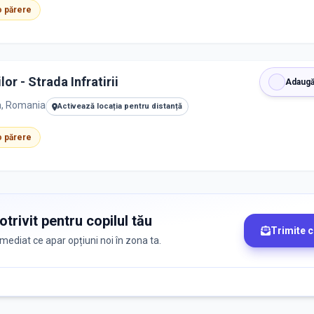
 o părere
or - Strada Infratirii
Adaugă
ca, Romania
Activează locația pentru distanță
 o părere
trivit pentru copilul tău
Trimite 
 imediat ce apar opțiuni noi în zona ta.