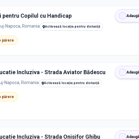
i pentru Copilul cu Handicap
Adaugă
Cluj-Napoca, Romania
Activează locația pentru distanță
 o părere
Centrul Scolar pentru Educatie Incluziva - Strada Aviator Bădescu
Adaugă
luj-Napoca, Romania
Activează locația pentru distanță
 o părere
ucatie Incluziva - Strada Onisifor Ghibu
Adaugă