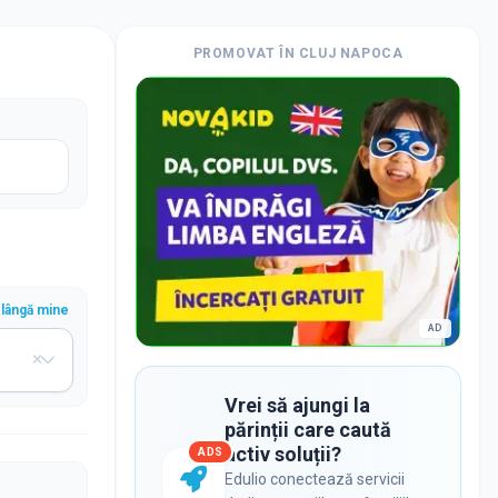
PROMOVAT ÎN
CLUJ NAPOCA
lângă mine
AD
Vrei să ajungi la
părinții care caută
activ soluții?
ADS
Edulio conectează servicii