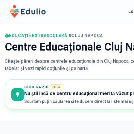
Edulio
Lo
EDUCAȚIE EXTRAȘCOLARĂ
•
CLUJ NAPOCA
Centre Educaționale Cluj 
Citește păreri despre centrele educaționale din
Cluj Napoca
, 
tabelar și vezi rapid opțiunile și pe hartă.
GHID RAPID
BETA
Nu știi încă ce centru educațional merită văzut p
Scurtăm puțin căutarea și te ducem direct la liste mai u