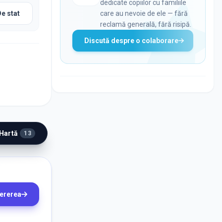
dedicate copiilor cu familiile
De stat
care au nevoie de ele — fără
reclamă generală, fără risipă.
Discută despre o colaborare
 Hartă
13
cererea