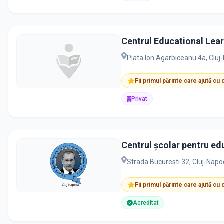
Centrul Educational Lea
Piata Ion Agarbiceanu 4a, Clu
Fii primul părinte care ajută cu
Privat
Centrul școlar pentru ed
Strada Bucuresti 32, Cluj-Nap
Fii primul părinte care ajută cu
Acreditat