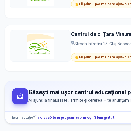
Fii primul părinte care ajută cu
Centrul de zi Țara Minunil
Strada Infratirii 15, Cluj-Napo
Fii primul părinte care ajută cu
Găsești mai ușor centrul educațional po
Ai ajuns la finalul listei. Trimite-ți cererea — te anunțăm
Ești instituție?
Înrolează-te în program și primești 3 luni gratuit
.