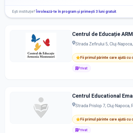
Ești instituție?
Înrolează-te în program și primești 3 luni gratuit
.
Centrul de Educație A
Strada Zefirului 5, Cluj-Napoc
Fii primul părinte care ajută cu
Privat
Centrul Educational Ema
Strada Prislop 7, Cluj-Napoca,
Fii primul părinte care ajută cu
Privat