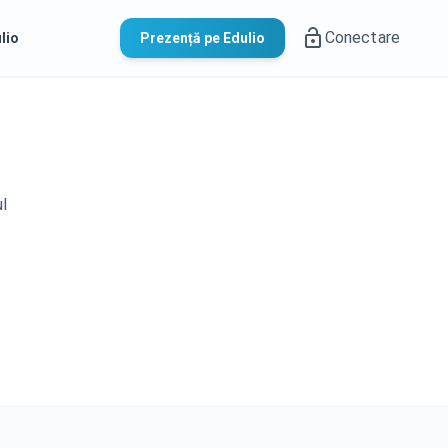
Conectare
lio
Prezență pe Edulio
ul