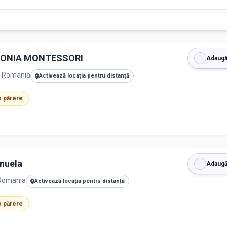
RMONIA MONTESSORI
Adaugă
a, Romania
Activează locația pentru distanță
 o părere
nuela
Adaugă
 Romania
Activează locația pentru distanță
 o părere