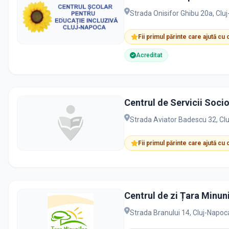
Strada Onisifor Ghibu 20a, Cl
Fii primul părinte care ajută cu
Acreditat
Centrul de Servicii Soci
Strada Aviator Badescu 32, Cl
Fii primul părinte care ajută cu
Centrul de zi Țara Minuni
Strada Branului 14, Cluj-Napo