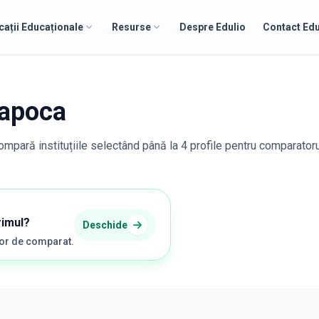
cații Educaționale
Resurse
Despre Edulio
Contact Edu
Napoca
compară instituțiile selectând până la 4 profile pentru comparator
rimul?
Deschide
șor de comparat.