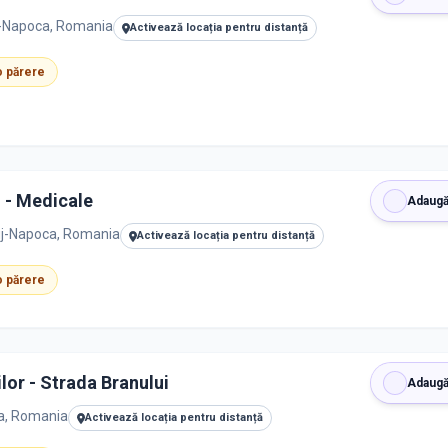
uj-Napoca, Romania
Activează locația pentru distanță
 o părere
o - Medicale
Adaugă
uj-Napoca, Romania
Activează locația pentru distanță
 o părere
lor - Strada Branului
Adaugă
ca, Romania
Activează locația pentru distanță