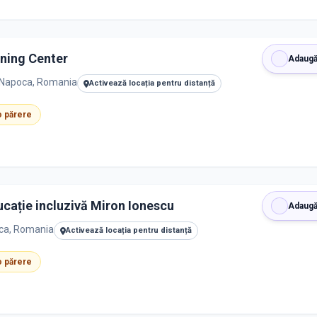
rning Center
Adaugă
j-Napoca, Romania
Activează locația pentru distanță
 o părere
ucație incluzivă Miron Ionescu
Adaugă
oca, Romania
Activează locația pentru distanță
 o părere