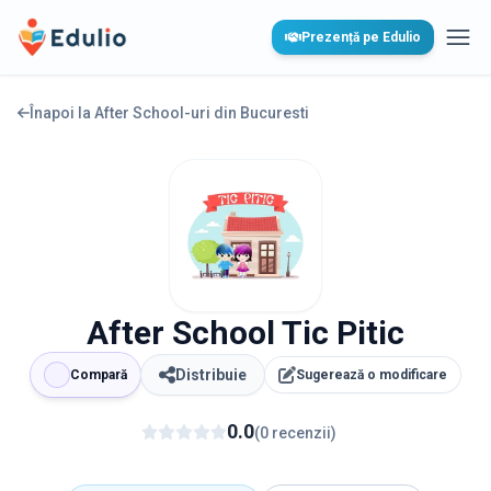
Edulio
Prezență pe Edulio
Desc
Înapoi la After School-uri din
Bucuresti
After School Tic Pitic
Distribuie
Compară
Sugerează o modificare
0.0
(
0
recenzii
)