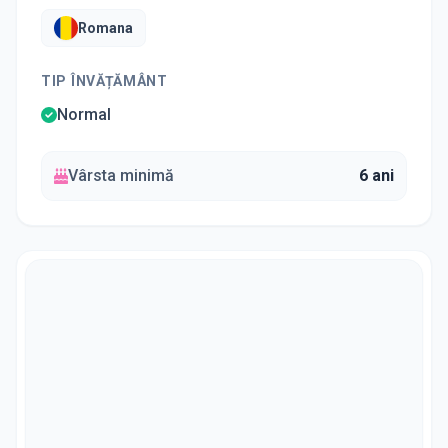
Romana
TIP ÎNVĂȚĂMÂNT
Normal
Vârsta minimă
6 ani