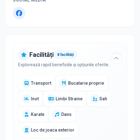
SOCIAL MEDIA
Facilități
8
facilități
Explorează rapid beneficiile și opțiunile oferite.
Transport
Bucatarie proprie
Inot
Limbi Straine
Sah
Karate
Dans
Loc de joaca exterior