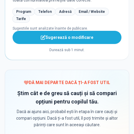
toată comunitatea primește date corecte.
Program
Telefon
Adresă
Email / Website
Tarife
Sugestiile sunt analizate înainte de publicare.
Sugerează o modificare
Durează sub 1 minut.
DĂ MAI DEPARTE DACĂ ȚI-A FOST UTIL
Știm cât e de greu să cauți și să compari
opțiuni pentru copilul tău.
Dacă ai ajuns aici, probabil ești în etapa în care cauți și
compari opțiuni. Dacă ți-a fost util, îl poți trimite și altor
părinți care sunt în aceeași căutare.