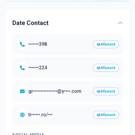
Date Contact
•••••••398
Afișează
•••••••224
Afișează
gr••••••••••••••••@y••••.com
Afișează
ti••••••.ro/•••
Afișează