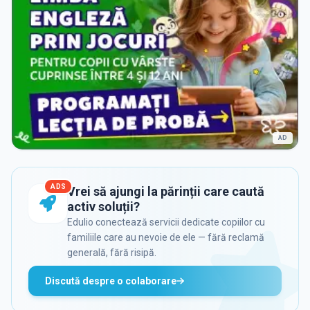
AD
ADS
Vrei să ajungi la părinții care caută
activ soluții?
Edulio conectează servicii dedicate copiilor cu
familiile care au nevoie de ele — fără reclamă
generală, fără risipă.
Discută despre o colaborare