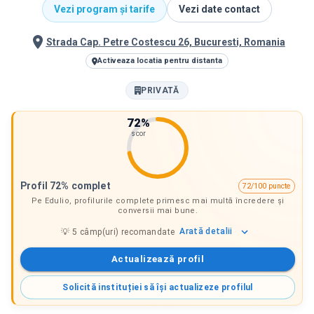
Vezi program și tarife
Vezi date contact
Strada Cap. Petre Costescu 26, Bucuresti, Romania
Activeaza locatia pentru distanta
PRIVATĂ
72
%
scor
Profil 72% complet
72/100 puncte
Pe Edulio, profilurile complete primesc mai multă încredere și
conversii mai bune.
Arată
detalii
💡
5
câmp(uri) recomandate
Actualizează profil
Solicită instituției să își actualizeze profilul