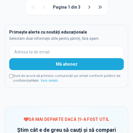
Pagina
1
din
3
Primește alerte cu noutăți educaționale
Selectăm doar informații utile pentru părinți, fără spam.
Mă abonez
Sunt de acord să primesc comunicări pe email conform politicii de
confidențialitate.
Vezi detalii
DĂ MAI DEPARTE DACĂ ȚI-A FOST UTIL
Știm cât e de greu să cauți și să compari