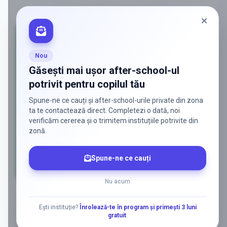
PROMOVAT ÎN
BUCURESTI SECTOR 2
Nou
Găsești mai ușor after-school-ul
potrivit pentru copilul tău
Spune-ne ce cauți și after-school-urile private din zona
ta te contactează direct. Completezi o dată, noi
verificăm cererea și o trimitem instituțiile potrivite din
zonă.
Spune-ne ce cauți
AD
Nu acum
Ești instituție?
Înrolează-te în program și primești 3 luni
gratuit
.