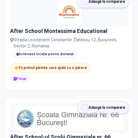
Adaugă la comparare
DISPONIBILITATE
After School Montessima Educational
Nu există informații despre locuri libere
Strada Locotenent Constantin Zlatescu 12, Bucuresti,
Sector 2, Romania
Activează locația pentru distanță
RECRUTARE
Fii primul părinte care ajută cu o părere
Nu există informații despre job-uri
Privat
PRIVAT / DE STAT
Toate
Private
De stat
Adaugă la comparare
After School-ul Școlii Gimnaziale nr. 66