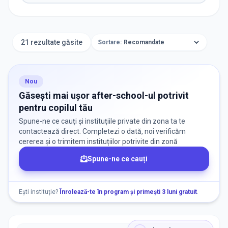
Caută after-school în apropierea unei școli
21 rezultate găsite
Sortare:
Nou
Aplică
Găsești mai ușor after-school-ul potrivit
pentru copilul tău
Spune-ne ce cauți și instituțiile private din zona ta te
TIP INSTITUȚIE
contactează direct. Completezi o dată, noi verificăm
cererea și o trimitem instituțiilor potrivite din zonă
After School
Spune-ne ce cauți
ORAȘ / ZONĂ
Găsește lângă mine
Ești instituție?
Înrolează-te în program și primești 3 luni gratuit
.