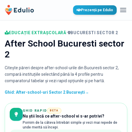
Edulio
Prezență pe Edulio
Desc
EDUCAȚIE EXTRAȘCOLARĂ
•
BUCURESTI SECTOR 2
After School Bucuresti sector
2
Citește păreri despre after-school-urile din
Bucuresti sector 2
,
compară instituțiile selectând până la 4 profile pentru
comparatorul tabelar și vezi rapid opțiunile și pe hartă.
Ghid: After-school-uri Sector 2 București
→
GHID RAPID
BETA
Nu știi încă ce after-school vi s-ar potrivi?
Pornim de la câteva întrebări simple și vezi mai repede de
unde merită să începi.