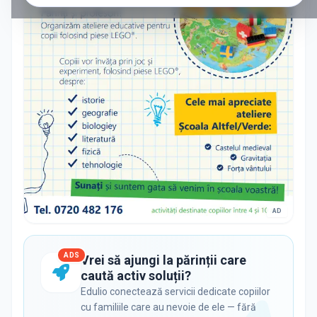
AD
ADS
Vrei să ajungi la părinții care
caută activ soluții?
Edulio conectează servicii dedicate copiilor
cu familiile care au nevoie de ele — fără