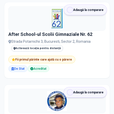
PRIVAT / DE STAT
Adaugă la comparare
Toate
Private
De stat
After School-ul Scolii Gimnaziale Nr. 62
Strada Potarnichii 3, Bucuresti, Sector 2, Romania
Toate Filtrele
Activează locația pentru distanță
METODOLOGIE, LIMBĂ, FACILITĂȚI
Fii primul părinte care ajută cu o părere
Resetează filtrele
De Stat
Acreditat
Adaugă la comparare