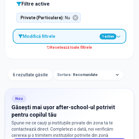
Filtre active
Private (Particulare)
:
Nu
Modifică filtrele
1
active
Resetează toate filtrele
Caută after-school în apropierea unei școli
6 rezultate găsite
Sortare:
Nou
Aplică
Găsești mai ușor after-school-ul potrivit
pentru copilul tău
Spune-ne ce cauți și instituțiile private din zona ta te
TIP INSTITUȚIE
contactează direct. Completezi o dată, noi verificăm
cererea și o trimitem instituțiilor potrivite din zonă