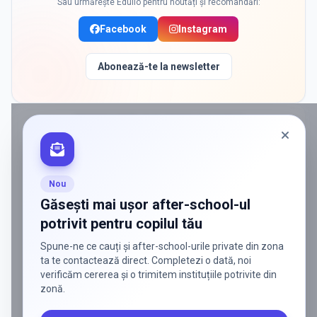
Sau urmărește Edulio pentru noutăți și recomandări:
Facebook
Instagram
Abonează-te la newsletter
PROMOVAT ÎN
BUCURESTI SECTOR 2
Nou
Găsești mai ușor after-school-ul
potrivit pentru copilul tău
Spune-ne ce cauți și after-school-urile private din zona
ta te contactează direct. Completezi o dată, noi
verificăm cererea și o trimitem instituțiile potrivite din
zonă.