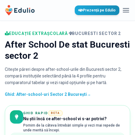
Edulio
Prezență pe Edulio
Desc
EDUCAȚIE EXTRAȘCOLARĂ
•
BUCURESTI SECTOR 2
After School De stat Bucuresti
sector 2
Citește păreri despre after-school-urile din
Bucuresti sector 2
,
compară instituțiile selectând până la 4 profile pentru
comparatorul tabelar și vezi rapid opțiunile și pe hartă.
Ghid: After-school-uri Sector 2 București
→
GHID RAPID
BETA
Nu știi încă ce after-school vi s-ar potrivi?
Pornim de la câteva întrebări simple și vezi mai repede de
unde merită să începi.