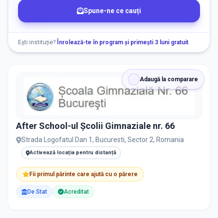
After School
Spune-ne ce cauți
ORAȘ / ZONĂ
Găsește lângă mine
Ești instituție?
Înrolează-te în program și primești 3 luni gratuit
.
Adaugă la comparare
DISPONIBILITATE
After School-ul Școlii Gimnaziale nr. 66
Nu există informații despre locuri libere
Strada Logofatul Dan 1, Bucuresti, Sector 2, Romania
Activează locația pentru distanță
RECRUTARE
Fii primul părinte care ajută cu o părere
Nu există informații despre job-uri
De Stat
Acreditat