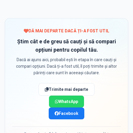
DĂ MAI DEPARTE DACĂ ȚI-A FOST UTIL
Știm cât e de greu să cauți și să compari
opțiuni pentru copilul tău.
Dacă ai ajuns aici, probabil ești în etapa în care cauți și
compari opțiuni. Dacă ți-a fost util, îl poți trimite și altor
părinți care sunt în aceeași căutare.
Trimite mai departe
WhatsApp
Facebook