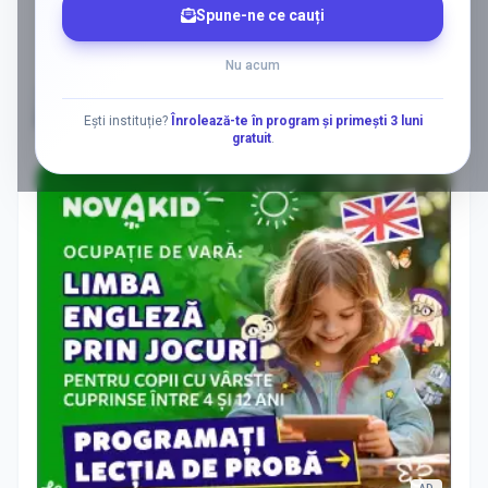
Spune-ne ce cauți
Nu acum
Ești instituție?
Înrolează-te în program și primești 3 luni
AD
gratuit
.
AD