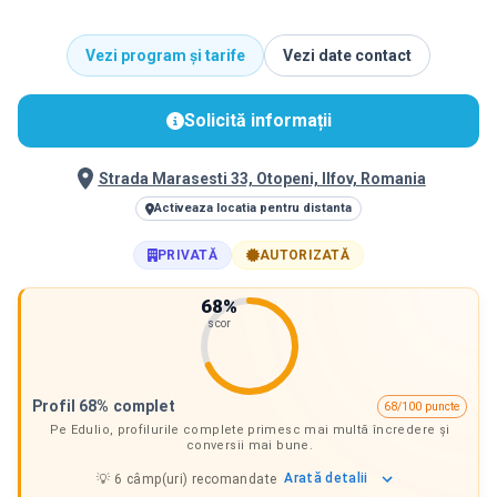
Vezi program și tarife
Vezi date contact
Solicită informații
Strada Marasesti 33, Otopeni, Ilfov, Romania
Activeaza locatia pentru distanta
PRIVATĂ
AUTORIZATĂ
68
%
scor
Profil 68% complet
68/100 puncte
Pe Edulio, profilurile complete primesc mai multă încredere și
conversii mai bune.
Arată
detalii
💡
6
câmp(uri) recomandate