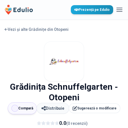
Edulio
Prezență pe Edulio
Desc
Vezi și alte Grădinițe din
Otopeni
Grădinița Schnuffelgarten -
Otopeni
Distribuie
Compară
Sugerează o modificare
0.0
(
0
recenzii
)