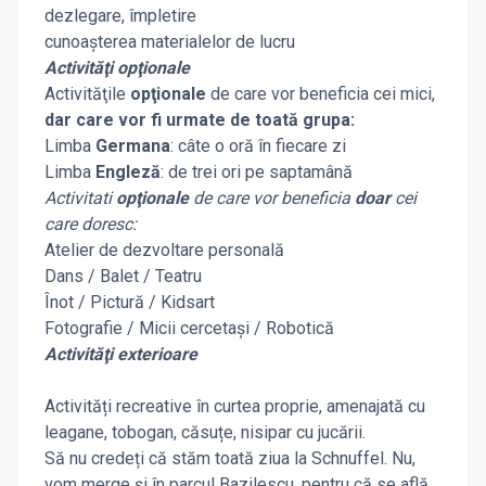
dezlegare, împletire
cunoaşterea materialelor de lucru
Activităţi opţionale
Activităţile
opţionale
de care vor beneficia cei mici,
dar care vor fi urmate de toată grupa:
Limba
Germana
: câte o oră în fiecare zi
Limba
Engleză
: de trei ori pe saptamână
Activitati
opţionale
de care vor beneficia
doar
cei
care doresc:
Atelier de dezvoltare personală
Dans / Balet / Teatru
Înot / Pictură / Kidsart
Fotografie / Micii cercetași / Robotică
Activităţi exterioare
Activități recreative în curtea proprie, amenajată cu
leagane, tobogan, căsuțe, nisipar cu jucării.
Să nu credeți că stăm toată ziua la Schnuffel. Nu,
vom merge și în parcul Bazilescu, pentru că se află