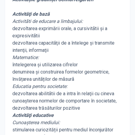
Activităţi de bază
Activitãti de educare a limbajului:
dezvoltarea exprimării orale, a cursivitãtii şi a
expresivitãtii
dezvoltarea capacitãţii de a întelege şi transmite
intenţii, informaţii
Matematice:
întelegerea şi utilizarea cifrelor
denumirea și construirea formelor geometrice,
învățarea unitãților de mãsurã
Educatia pentru societate:
dezvoltarea abilitãtii de a intra în relaţii cu cineva
cunoaşterea normelor de comportare în societate,
dezvoltarea trăsăturilor pozitive
Activităţi educative
Cunoașterea mediului:
stimularea curiozității pentru mediul înconjurător