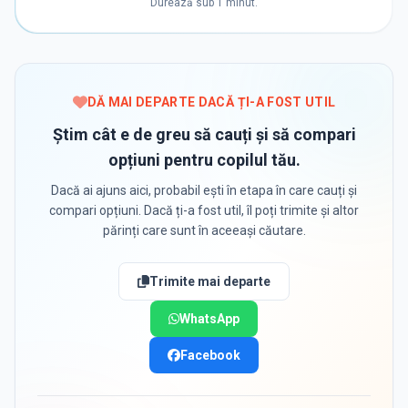
Durează sub 1 minut.
DĂ MAI DEPARTE DACĂ ȚI-A FOST UTIL
Știm cât e de greu să cauți și să compari
opțiuni pentru copilul tău.
Dacă ai ajuns aici, probabil ești în etapa în care cauți și
compari opțiuni. Dacă ți-a fost util, îl poți trimite și altor
părinți care sunt în aceeași căutare.
Trimite mai departe
WhatsApp
Facebook