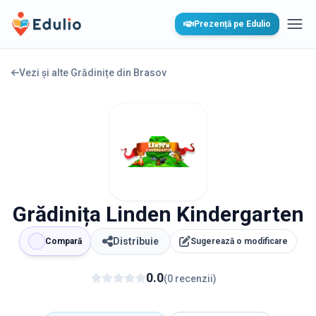
Edulio
Prezență pe Edulio
Desc
Vezi și alte Grădinițe din
Brasov
Grădinița Linden Kindergarten
Distribuie
Compară
Sugerează o modificare
0.0
(
0
recenzii
)