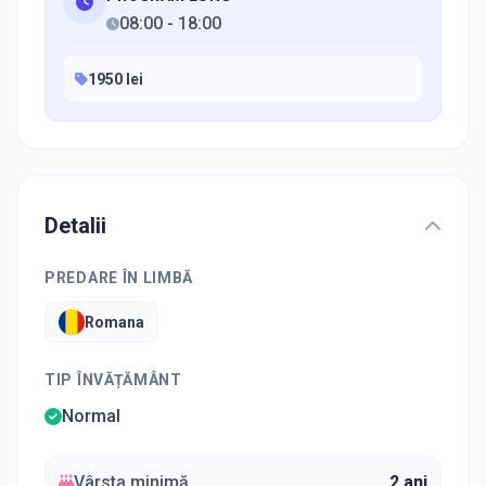
08:00
-
18:00
1950 lei
Detalii
PREDARE ÎN LIMBĂ
Romana
TIP ÎNVĂȚĂMÂNT
Normal
Vârsta minimă
2 ani