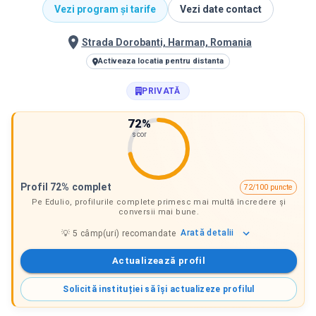
Vezi program și tarife
Vezi date contact
Strada Dorobanti, Harman, Romania
Activeaza locatia pentru distanta
PRIVATĂ
72
%
scor
Profil 72% complet
72/100 puncte
Pe Edulio, profilurile complete primesc mai multă încredere și
conversii mai bune.
Arată
detalii
💡
5
câmp(uri) recomandate
Actualizează profil
Solicită instituției să își actualizeze profilul