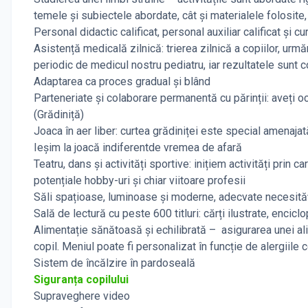
temele și subiectele abordate, cât și materialele folosite, 
Personal didactic calificat, personal auxiliar calificat și
Asistență medicală zilnică: trierea zilnică a copiilor, urmăr
periodic de medicul nostru pediatru, iar rezultatele sunt 
Adaptarea ca proces gradual și blând
Parteneriate și colaborare permanentă cu părinții: aveți oc
(Grădiniță)
Joaca în aer liber: curtea grădiniței este special amenajată
Ieșim la joacă indiferentde vremea de afară
Teatru, dans și activități sportive: inițiem activități prin 
potențiale hobby-uri și chiar viitoare profesii
Săli spațioase, luminoase și moderne, adecvate necesități
Sală de lectură cu peste 600 titluri: cărți ilustrate, enciclo
Alimentație sănătoasă și echilibrată – asigurarea unei alime
copil. Meniul poate fi personalizat în funcție de alergiile c
Sistem de încălzire în pardoseală
Siguranța copilului
Supraveghere video