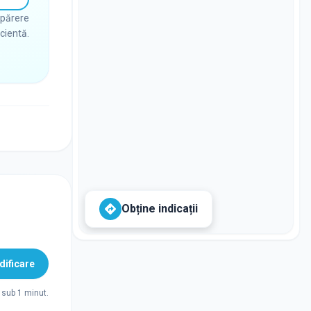
 părere
icientă.
Obține indicații
ificare
sub 1 minut.