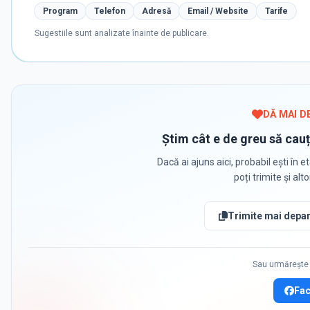
Program
Telefon
Adresă
Email / Website
Tarife
Sugestiile sunt analizate înainte de publicare.
DĂ MAI D
Știm cât e de greu să cauț
Dacă ai ajuns aici, probabil ești în et
poți trimite și alt
Trimite mai depar
Sau urmărește 
Fa