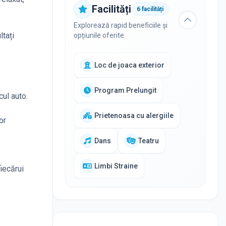
Facilități
6
facilități
ă
Explorează rapid beneficiile și
ltați
opțiunile oferite.
Loc de joaca exterior
Program Prelungit
cul auto.
Prietenoasa cu alergiile
or
Dans
Teatru
Limbi Straine
fiecărui