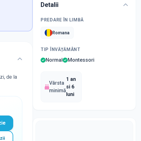
Detalii
PREDARE ÎN LIMBĂ
Romana
TIP ÎNVĂȚĂMÂNT
Normal
Montessori
zi, de la
1 an
Vârsta
si 6
minimă
luni
zie
zii