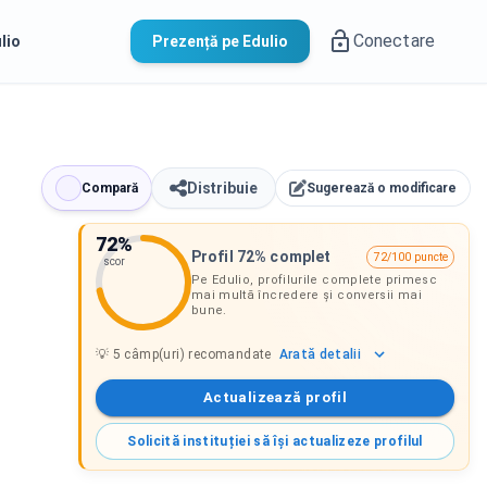
Conectare
lio
Prezență pe Edulio
Distribuie
Compară
Sugerează o modificare
72
%
Profil 72% complet
72/100 puncte
scor
Pe Edulio, profilurile complete primesc
mai multă încredere și conversii mai
bune.
Arată
detalii
💡
5
câmp(uri) recomandate
Actualizează profil
Solicită instituției să își actualizeze profilul