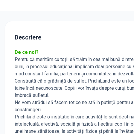
Descriere
De ce noi?
Pentru că merităm cu toții să trăim în cea mai bună dintr
buni, în procesul educațional implicăm doar persoane cu s
mod constant familia, partenerii și comunitatea în dezvolta
Construită că o grădiniță de suflet, PrichiLand este un loc
taine încă necunoscute. Copiii vor învața despre curaj, bu
îmbracă sufletul.
Ne vom strădui să facem tot ce ne stă în putință pentru a c
constrângeri.
Prichiland este o instituție în care activitățile sunt de
intelectuală, afectivă, socială și fizică a fiecărui copil î
unei hrane sănătoase, la activități fizice și până la învăț