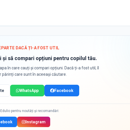
EPARTE DACĂ ȚI-A FOST UTIL
i și să compari opțiuni pentru copilul tău.
apa în care cauți și compari opțiuni. Dacă ți-a fost util, îl
or părinți care sunt în aceeași căutare.
te
WhatsApp
Facebook
Edulio pentru noutăți și recomandări:
cebook
Instagram