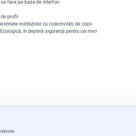
e se face pe baza de interfon
de profil
tinate instituțiilor cu colectivități de copii
Ecologică, în deplină siguranță pentru cei mici
nalizate.