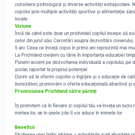
consiliere psihologică și diverse activități extrașcolare.
copiilor prin multiple activități sportive și alimentație să
locale.
Viziune
Încă de când este doar un prichindel copilul începe să asim
celor din jurul său. Cercetări asupra dezvoltării creierulu
5 ani. Ceea ce învață copiii în primii ani reprezintă mai mul
La Prichiland credem cu tărie în importanța educației timpur
Punem accent pe dezvoltarea individuală a copilului, pe de
școlar, raportat la propriul potențial.
Dorim să le oferim copiilor o îngrijire și o educație de cali
încrezători, promovăm o oferta educațională atractivă și a
Promisiunea Prichiland către părinți
Îți promitem că în fiecare zi copilul tău va învața un lucru n
mintea lor, iar în unele zile îl vor aduce în inimele lor.
Beneficii
Studierea unei limbi străine – activitățile sunt abordate r