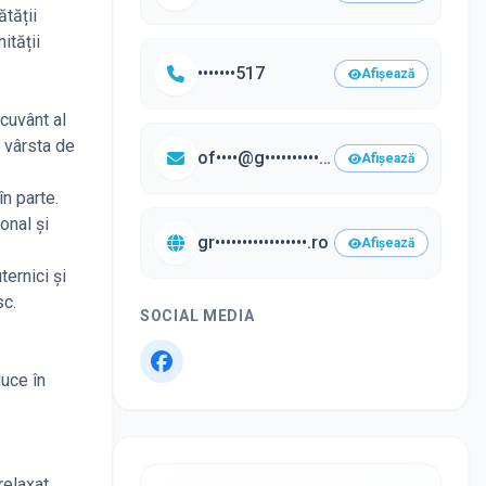
ătății
ității
•••••••517
Afișează
 cuvânt al
a vârsta de
of••••@g••••••••••••••••••.ro
Afișează
în parte.
onal și
gr•••••••••••••••••.ro
Afișează
ternici și
sc.
SOCIAL MEDIA
duce în
relaxat,