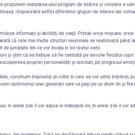
 Ne propunem realizarea unui program de întărire și creștere a săn
nătoasă, răspunzând astfel diferitelor grupuri de interes ale comun
ileze informații și abilități de viață. Prinde orice mișcare, orice
i, arată că cele mai multe structuri neuronale se realizează până l
t de jumătate din ce vor învața în tot restul vieții.
ii și știm că ea trebuie să fie centrată pe nevoile fiecărui copil 
scoperirea propriei personalități și unicitati, pe progresul emoți
tate, construim împreună un viitor în care se vor simți împliniți, pu
vem optimismul unei generații care va pași pe un drum lin și fire
ou: în unele zile îl vor aduce în mânuțele lor, în unele zile îl vor a
iguros, dar prietenos. Totul se desfășoară într-un mediu plăcut și 