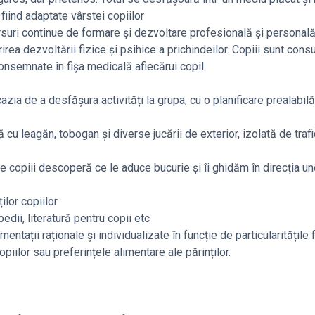
fiind adaptate vârstei copiilor
 cursuri continue de formare și dezvoltare profesională și personal
irea dezvoltării fizice și psihice a prichindeilor. Copiii sunt consu
consemnate în fișa medicală afiecărui copil.
azia de a desfășura activități la grupa, cu o planificare prealabilă
 cu leagăn, tobogan și diverse jucării de exterior, izolată de trafi
care copiii descoperă ce le aduce bucurie și îi ghidăm în direcția un
lor copiilor
pedii, literatură pentru copii etc
ntații raționale și individualizate în funcție de particularitățile 
opiilor sau preferințele alimentare ale părinților.