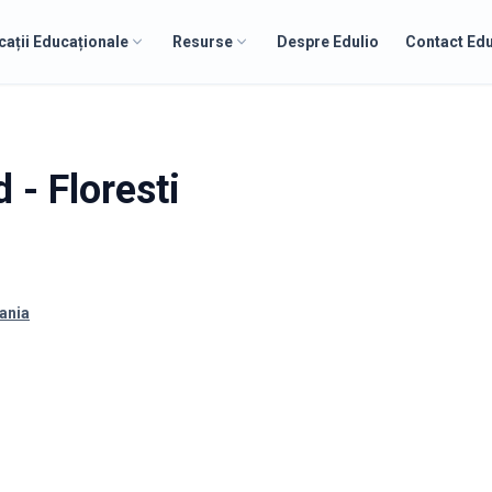
cații Educaționale
Resurse
Despre Edulio
Contact Edu
 - Floresti
mania