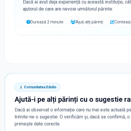
Dacă ai avut deja experiență cu această instituție, cât
ajutorul de care are nevoie următorul părinte.
Durează 2 minute
Ajuți alți părinți
Contează
Comunitatea Edulio
Ajută-i pe alți părinți cu o sugestie r
Dacă ai observat o informație care nu mai este actuală pe
trimite-ne o sugestie. O verificăm și, dacă se confirmă, 
primește date corecte.