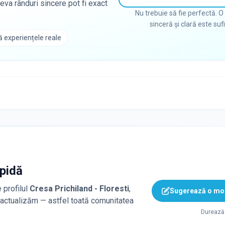
eva rânduri sincere pot fi exact
Nu trebuie să fie perfectă. O
sinceră și clară este suf
 experiențele reale
apidă
 profilul
Cresa Prichiland - Floresti
,
Sugerează o mod
o actualizăm — astfel toată comunitatea
Durează 