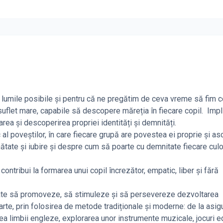
e lumile posibile și pentru că ne pregătim de ceva vreme să fim c
uflet mare, capabile să descopere măreția în fiecare copil. Impl
rea și descoperirea propriei identități și demnități.
 al poveștilor, în care fiecare grupă are povestea ei proprie și a
nătate și iubire și despre cum să poarte cu demnitate fiecare culo
ontribui la formarea unui copil încrezător, empatic, liber și fără
stinate să promoveze, să stimuleze și să persevereze dezvoltarea
n parte, prin folosirea de metode tradiționale și moderne: de la asig
area limbii engleze, explorarea unor instrumente muzicale, jocuri e