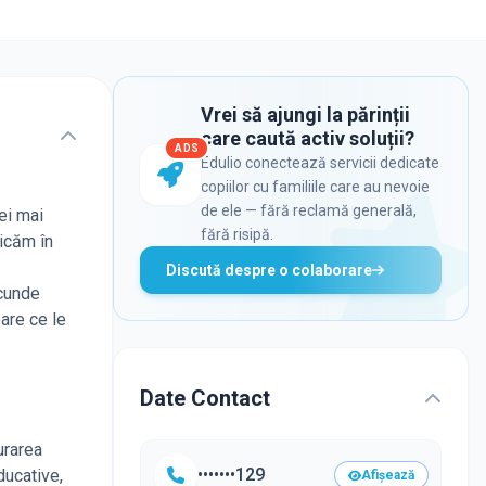
Vrei să ajungi la părinții
care caută activ soluții?
ADS
Edulio conectează servicii dedicate
copiilor cu familiile care au nevoie
de ele — fără reclamă generală,
ei mai
fără risipă.
icăm în
Discută despre o colaborare
scunde
are ce le
Date Contact
urarea
•••••••129
ducative,
Afișează